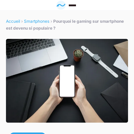
Accueil
›
Smartphones
›
Pourquoi le gaming sur smartphone
est devenu si populaire ?